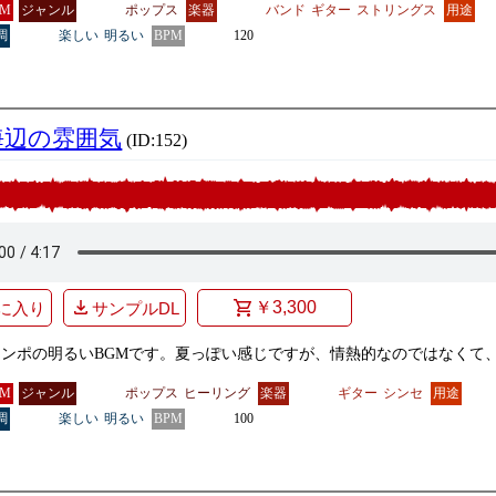
GM
ジャンル
ポップス
楽器
バンド
ギター
ストリングス
用途
調
楽しい
明るい
BPM
120
海辺の雰囲気
(ID:152)
￥3,300
に入り
サンプルDL
テンポの明るいBGMです。夏っぽい感じですが、情熱的なのではなくて
GM
ジャンル
ポップス
ヒーリング
楽器
ギター
シンセ
用途
調
楽しい
明るい
BPM
100