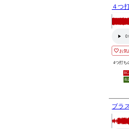
４つ
お気
4つ打ち
B
長
ブラ