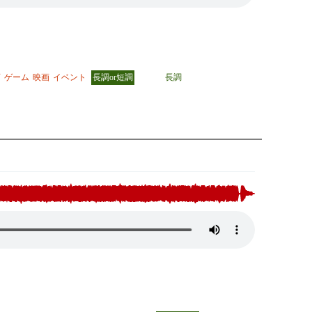
画
ゲーム
映画
イベント
長調or短調
長調