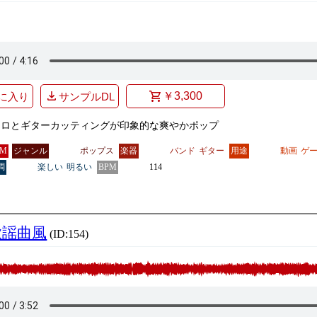
￥3,300
に入り
サンプルDL
メロとギターカッティングが印象的な爽やかポップ
GM
ジャンル
ポップス
楽器
バンド
ギター
用途
動画
ゲ
調
楽しい
明るい
BPM
114
歌謡曲風
(ID:154)