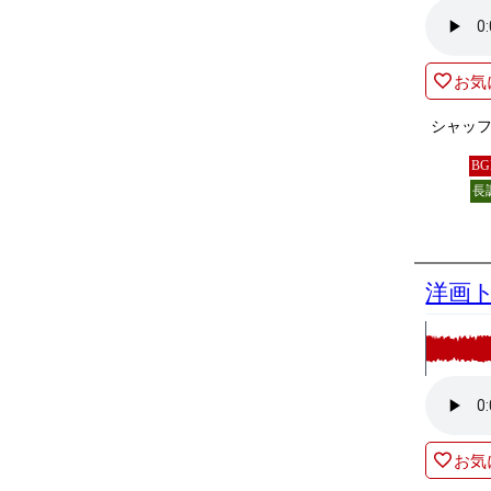
お気
シャッ
B
長
洋画
お気