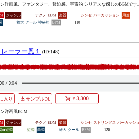
ン洋画風、ファンタジー、緊迫感、宇宙的 シリアスな感じのBGMです
GM
ジャンル
テクノ
EDM
楽器
シンセ
パーカッション
用途
調
雄大
クール
神秘的
BPM
110
トレーラー風１
(ID:148)
￥3,300
に入り
サンプルDL
ン洋画風BGM
GM
ジャンル
テクノ
EDM
楽器
シンセ
ストリングス
パーカッシ
調or短調
短調
曲調
雄大
クール
BPM
120