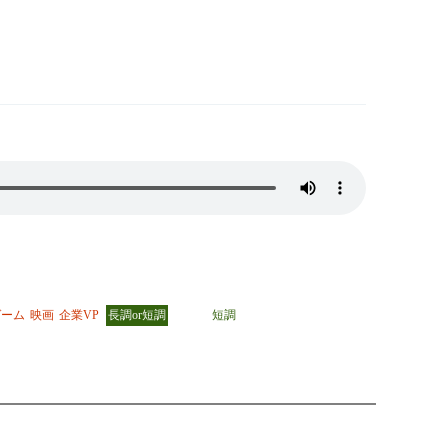
ゲーム
映画
企業VP
長調or短調
短調