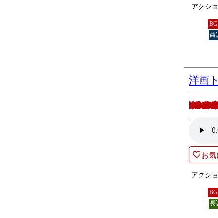
アクショ
B
曲
洋画
お気
アクショ
B
長