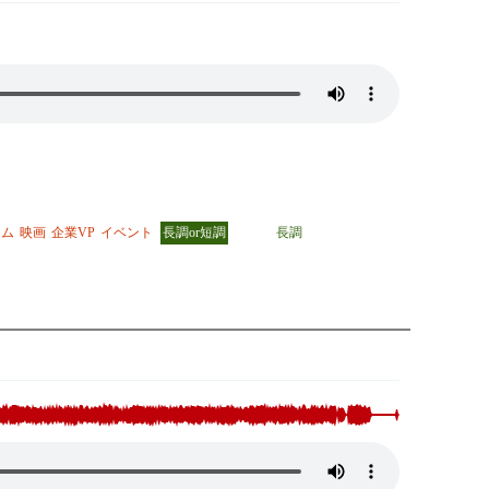
ーム
映画
企業VP
イベント
長調or短調
長調