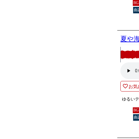
B
曲
夏や
お気
ゆるい
B
曲