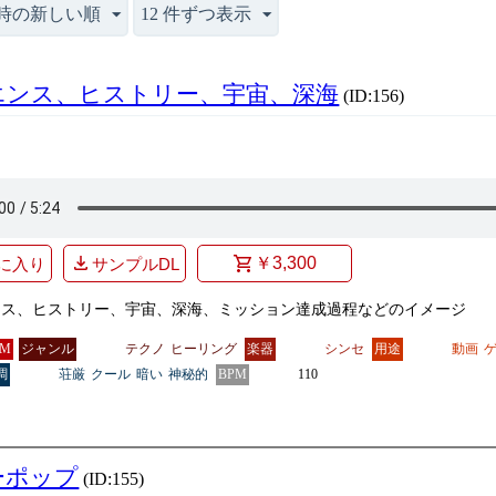
時の新しい順
12 件ずつ表示
エンス、ヒストリー、宇宙、深海
(ID:156)
￥3,300
に入り
サンプルDL
ンス、ヒストリー、宇宙、深海、ミッション達成過程などのイメージ
GM
ジャンル
テクノ
ヒーリング
楽器
シンセ
用途
動画
調
荘厳
クール
暗い
神秘的
BPM
110
ーポップ
(ID:155)