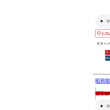
お気
ギター
B
曲
昭和