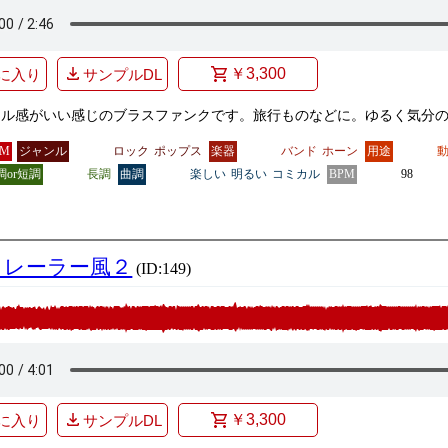
￥3,300
に入り
サンプルDL
フル感がいい感じのブラスファンクです。旅行ものなどに。ゆるく気分
GM
ジャンル
ロック
ポップス
楽器
バンド
ホーン
用途
調or短調
長調
曲調
楽しい
明るい
コミカル
BPM
98
トレーラー風２
(ID:149)
￥3,300
に入り
サンプルDL