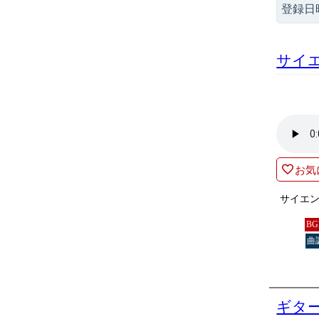
登録日
サイ
お気
サイエ
B
曲
ギタ