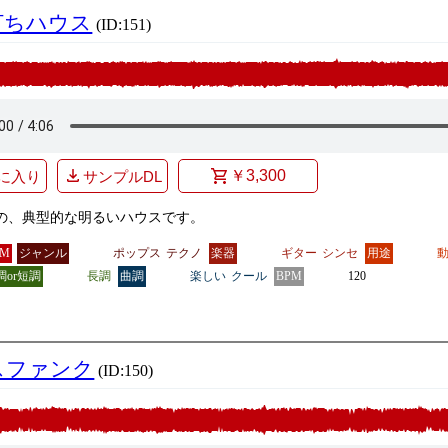
打ちハウス
(ID:151)
￥3,300
に入り
サンプルDL
の、典型的な明るいハウスです。
GM
ジャンル
ポップス
テクノ
楽器
ギター
シンセ
用途
調or短調
長調
曲調
楽しい
クール
BPM
120
スファンク
(ID:150)