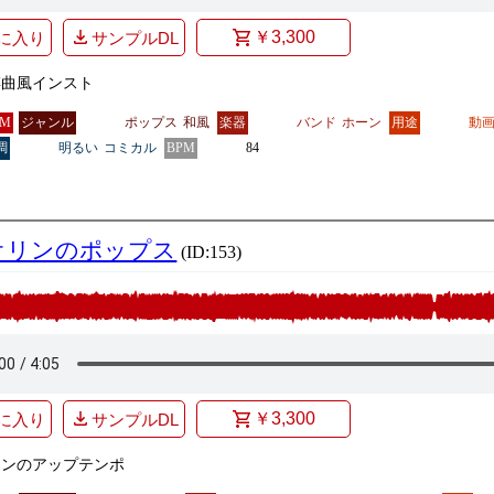
￥3,300
に入り
サンプルDL
謡曲風インスト
GM
ジャンル
ポップス
和風
楽器
バンド
ホーン
用途
動
調
明るい
コミカル
BPM
84
オリンのポップス
(ID:153)
￥3,300
に入り
サンプルDL
リンのアップテンポ