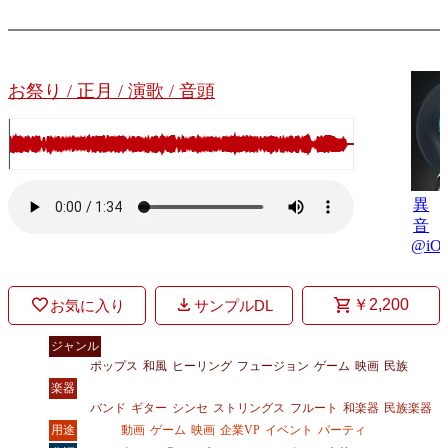
お祭り / 正月 / 演歌 / 音頭
異
音
@iO
￥2,200
お気に入り
サンプルDL
ジャンル
ポップス
和風
ヒーリング
フュージョン
ゲーム
映画
民族
楽器
バンド
ギター
シンセ
ストリングス
フルート
和楽器
民族楽器
用途
動画
ゲーム
映画
企業VP
イベント
パーティ