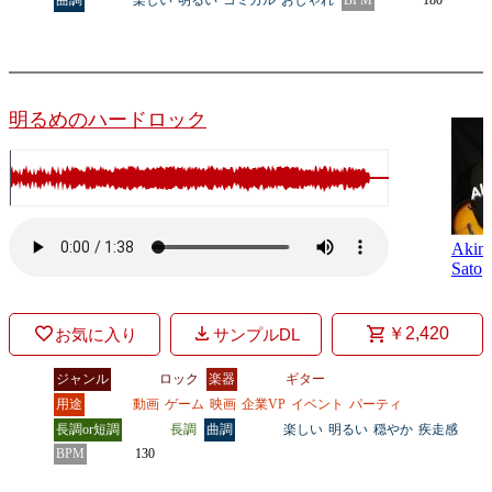
明るめのハードロック
Akino
Sato
￥2,420
お気に入り
サンプルDL
ジャンル
ロック
楽器
ギター
用途
動画
ゲーム
映画
企業VP
イベント
パーティ
長調or短調
長調
曲調
楽しい
明るい
穏やか
疾走感
BPM
130