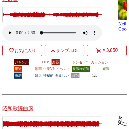
Neil
Good
￥3,850
お気に入り
サンプルDL
ジャンル
EDM
楽器
シンセ
パーカッション
用途
動画
企業VP
イベント
長調or短調
短調
曲調
雄大
神秘的
勇ましい
BPM
120
昭和歌謡曲風