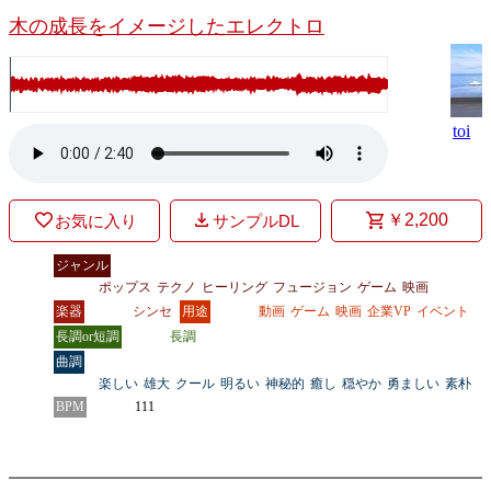
木の成長をイメージしたエレクトロ
toi
￥2,200
お気に入り
サンプルDL
ジャンル
ポップス
テクノ
ヒーリング
フュージョン
ゲーム
映画
楽器
シンセ
用途
動画
ゲーム
映画
企業VP
イベント
長調or短調
長調
曲調
楽しい
雄大
クール
明るい
神秘的
癒し
穏やか
勇ましい
素朴
BPM
111