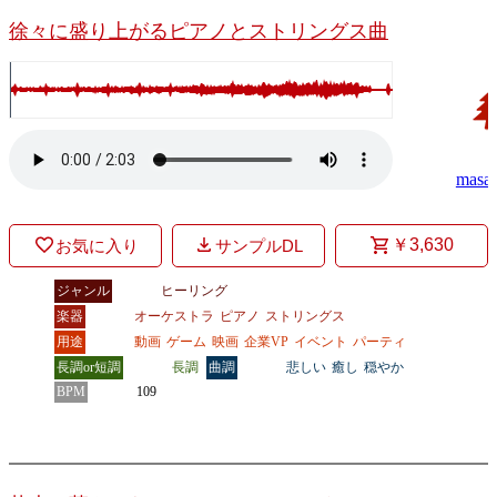
徐々に盛り上がるピアノとストリングス曲
masa
￥3,630
お気に入り
サンプルDL
ジャンル
ヒーリング
楽器
オーケストラ
ピアノ
ストリングス
用途
動画
ゲーム
映画
企業VP
イベント
パーティ
長調or短調
長調
曲調
悲しい
癒し
穏やか
BPM
109