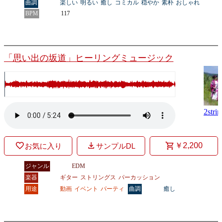
曲調
楽しい
明るい
癒し
コミカル
穏やか
素朴
おしゃれ
BPM
117
「思い出の坂道」ヒーリングミュージック
2strin
￥2,200
お気に入り
サンプルDL
ジャンル
EDM
楽器
ギター
ストリングス
パーカッション
用途
動画
イベント
パーティ
曲調
癒し