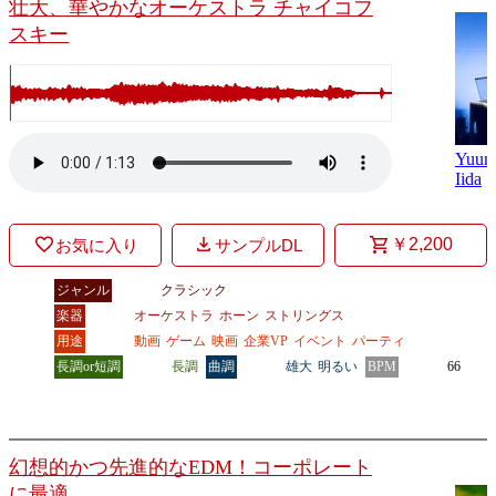
壮大、華やかなオーケストラ チャイコフ
スキー
Yuum
Iida
￥2,200
お気に入り
サンプルDL
ジャンル
クラシック
楽器
オーケストラ
ホーン
ストリングス
用途
動画
ゲーム
映画
企業VP
イベント
パーティ
長調or短調
長調
曲調
雄大
明るい
BPM
66
幻想的かつ先進的なEDM！コーポレート
に最適