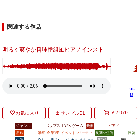
関連する作品
明るく爽やか料理番組風ピアノインスト
ko-
ta
￥2,970
お気に入り
サンプルDL
ジャンル
ポップス
JAZZ
ゲーム
楽器
ピアノ
用途
動画
企業VP
イベント
パーティ
長調or短調
長調
曲調
楽しい
明るい
コミカル
おしゃれ
BPM
180