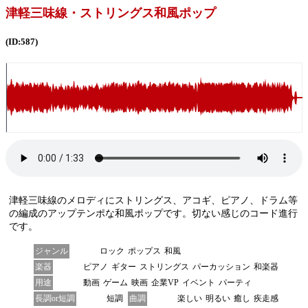
津軽三味線・ストリングス和風ポップ
(ID:587)
津軽三味線のメロディにストリングス、アコギ、ピアノ、ドラム等
の編成のアップテンポな和風ポップです。切ない感じのコード進行
です。
ジャンル
ロック
ポップス
和風
楽器
ピアノ
ギター
ストリングス
パーカッション
和楽器
用途
動画
ゲーム
映画
企業VP
イベント
パーティ
長調or短調
短調
曲調
楽しい
明るい
癒し
疾走感