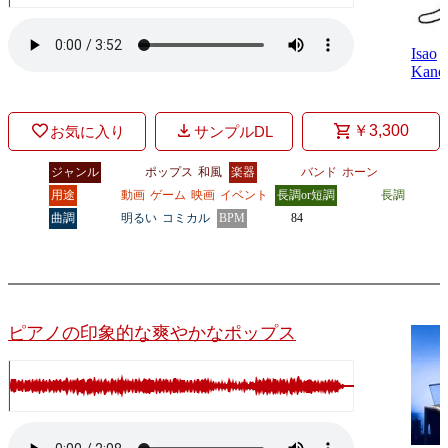
Isao
Kane
￥3,300
お気に入り
サンプルDL
ジャンル
ポップス
和風
楽器
バンド
ホーン
用途
動画
ゲーム
映画
イベント
長調or短調
長調
曲調
明るい
コミカル
BPM
84
ピアノの印象的な爽やかなポップス