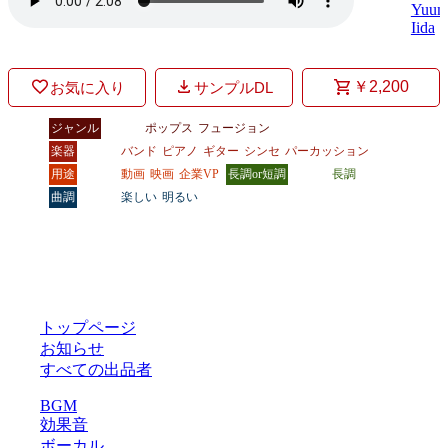
Yuum
Iida
￥2,200
お気に入り
サンプルDL
ジャンル
ポップス
フュージョン
楽器
バンド
ピアノ
ギター
シンセ
パーカッション
用途
動画
映画
企業VP
長調or短調
長調
曲調
楽しい
明るい
トップページ
お知らせ
すべての出品者
BGM
効果音
ボーカル