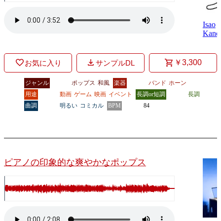
Isao
Kane
￥3,300
お気に入り
サンプルDL
ジャンル
ポップス
和風
楽器
バンド
ホーン
用途
動画
ゲーム
映画
イベント
長調or短調
長調
曲調
明るい
コミカル
BPM
84
ピアノの印象的な爽やかなポップス