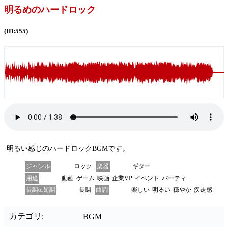
明るめのハードロック
(ID:555)
明るい感じのハードロックBGMです。
ジャンル
ロック
楽器
ギター
用途
動画
ゲーム
映画
企業VP
イベント
パーティ
長調or短調
長調
曲調
楽しい
明るい
穏やか
疾走感
カテゴリ:
BGM