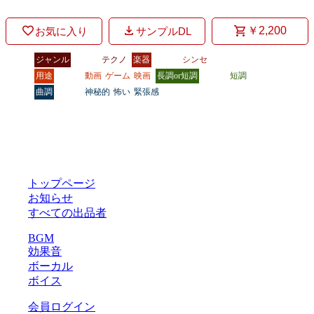
￥2,200
お気に入り
サンプルDL
ジャンル
テクノ
楽器
シンセ
用途
動画
ゲーム
映画
長調or短調
短調
曲調
神秘的
怖い
緊張感
トップページ
お知らせ
すべての出品者
BGM
効果音
ボーカル
ボイス
会員ログイン