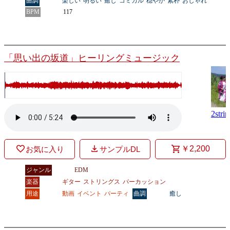
曲調
楽しい
明るい
癒し
コミカル
穏やか
素朴
おしゃれ
BPM
117
「思い出の坂道」ヒーリングミュージック
2strin
￥2,200
お気に入り
サンプルDL
ジャンル
EDM
楽器
ギター
ストリングス
パーカッション
用途
動画
イベント
パーティ
曲調
癒し