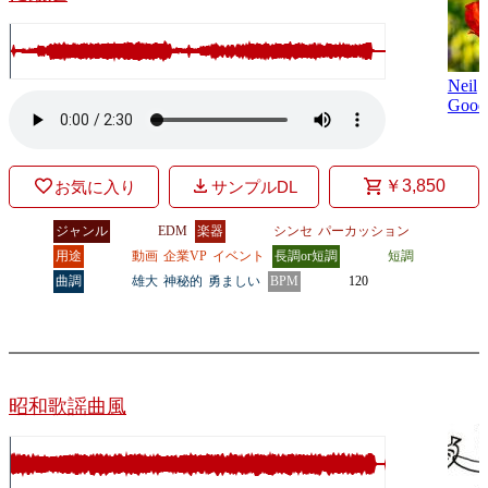
Neil
Good
￥3,850
お気に入り
サンプルDL
ジャンル
EDM
楽器
シンセ
パーカッション
用途
動画
企業VP
イベント
長調or短調
短調
曲調
雄大
神秘的
勇ましい
BPM
120
昭和歌謡曲風