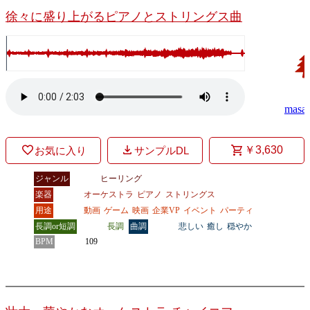
徐々に盛り上がるピアノとストリングス曲
masa
￥3,630
お気に入り
サンプルDL
ジャンル
ヒーリング
楽器
オーケストラ
ピアノ
ストリングス
用途
動画
ゲーム
映画
企業VP
イベント
パーティ
長調or短調
長調
曲調
悲しい
癒し
穏やか
BPM
109