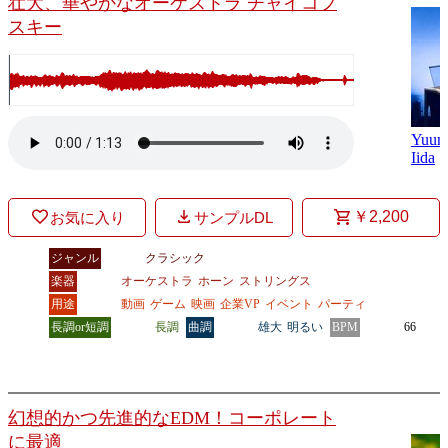
壮大、華やかなオーケストラ チャイコフ
スキー
Yuum
Iida
￥2,200
お気に入り
サンプルDL
ジャンル
クラシック
楽器
オーケストラ
ホーン
ストリングス
用途
動画
ゲーム
映画
企業VP
イベント
パーティ
長調or短調
長調
曲調
雄大
明るい
BPM
66
幻想的かつ先進的なEDM！コーポレート
に最適