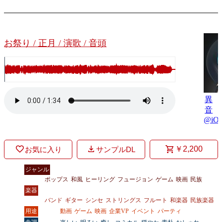
お祭り / 正月 / 演歌 / 音頭
異
音
@iO
￥2,200
お気に入り
サンプルDL
ジャンル
ポップス
和風
ヒーリング
フュージョン
ゲーム
映画
民族
楽器
バンド
ギター
シンセ
ストリングス
フルート
和楽器
民族楽器
用途
動画
ゲーム
映画
企業VP
イベント
パーティ