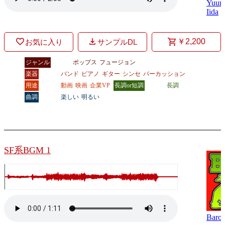
Yuum
Iida
￥2,200
お気に入り
サンプルDL
ジャンル
ポップス
フュージョン
楽器
バンド
ピアノ
ギター
シンセ
パーカッション
用途
動画
映画
企業VP
長調or短調
長調
曲調
楽しい
明るい
SF系BGM 1
Baro