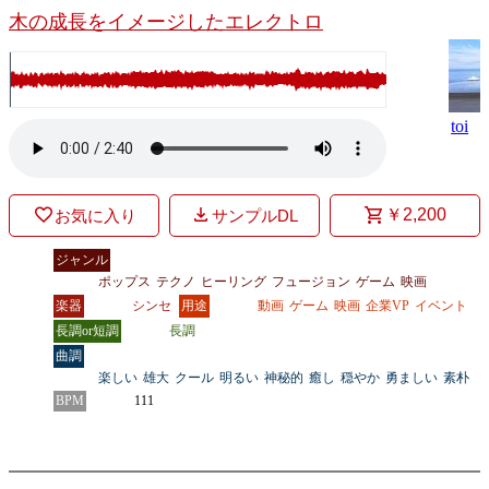
木の成長をイメージしたエレクトロ
toi
￥2,200
お気に入り
サンプルDL
ジャンル
ポップス
テクノ
ヒーリング
フュージョン
ゲーム
映画
楽器
シンセ
用途
動画
ゲーム
映画
企業VP
イベント
長調or短調
長調
曲調
楽しい
雄大
クール
明るい
神秘的
癒し
穏やか
勇ましい
素朴
BPM
111