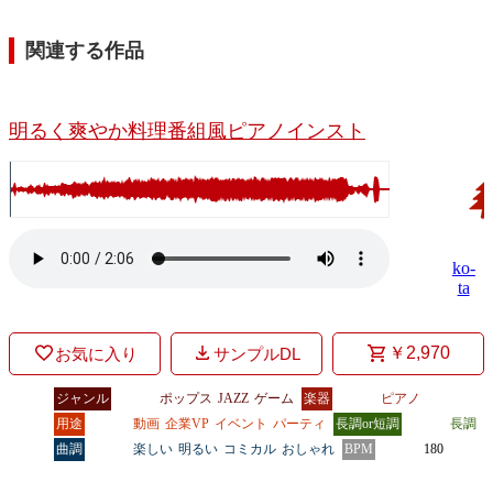
関連する作品
明るく爽やか料理番組風ピアノインスト
ko-
ta
￥2,970
お気に入り
サンプルDL
ジャンル
ポップス
JAZZ
ゲーム
楽器
ピアノ
用途
動画
企業VP
イベント
パーティ
長調or短調
長調
曲調
楽しい
明るい
コミカル
おしゃれ
BPM
180