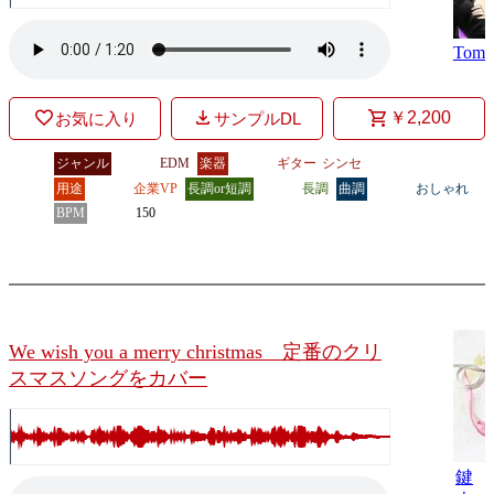
Tomo
￥2,200
お気に入り
サンプルDL
ジャンル
EDM
楽器
ギター
シンセ
用途
企業VP
長調or短調
長調
曲調
おしゃれ
BPM
150
We wish you a merry christmas 定番のクリ
スマスソングをカバー
鍵