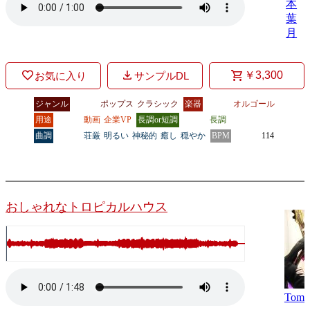
本
葉
月
￥3,300
お気に入り
サンプルDL
ジャンル
ポップス
クラシック
楽器
オルゴール
用途
動画
企業VP
長調or短調
長調
曲調
荘厳
明るい
神秘的
癒し
穏やか
BPM
114
おしゃれなトロピカルハウス
Tomo