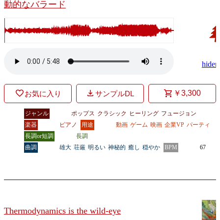
動的なバラード
hider
￥3,300
お気に入り
サンプルDL
ジャンル
ポップス
クラシック
ヒーリング
フュージョン
楽器
ピアノ
用途
動画
ゲーム
映画
企業VP
パーティ
長調or短調
長調
曲調
雄大
荘厳
明るい
神秘的
癒し
穏やか
BPM
67
Thermodynamics is the wild-eye