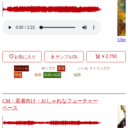
Ubell
￥2,750
お気に入り
サンプルDL
ジャンル
ポップス
楽器
シンセ
ストリングス
用途
映画
長調or短調
短調
CM・若者向け・おしゃれなフューチャー
ベース