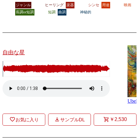
ジャンル
ヒーリング
楽器
シンセ
用途
映画
長調or短調
短調
曲調
神秘的
自由な星
Ubell
￥2,530
お気に入り
サンプルDL