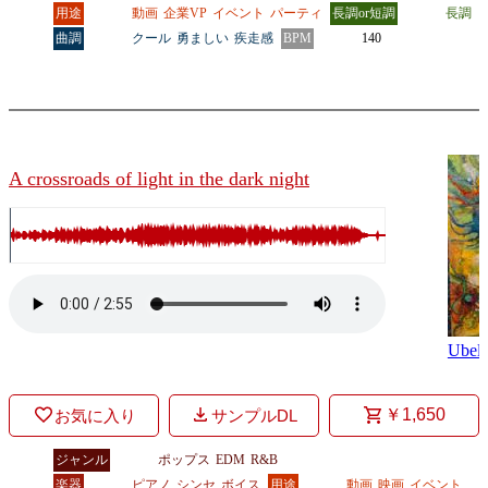
用途
動画
企業VP
イベント
パーティ
長調or短調
長調
曲調
クール
勇ましい
疾走感
BPM
140
A crossroads of light in the dark night
Ubell
￥1,650
お気に入り
サンプルDL
ジャンル
ポップス
EDM
R&B
楽器
ピアノ
シンセ
ボイス
用途
動画
映画
イベント