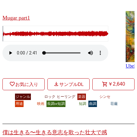
Mugar part1
Ubell
￥2,640
お気に入り
サンプルDL
ジャンル
ロック
ヒーリング
楽器
シンセ
用途
映画
長調or短調
短調
曲調
荘厳
僕は生きる〜生きる意志を歌った壮大で感