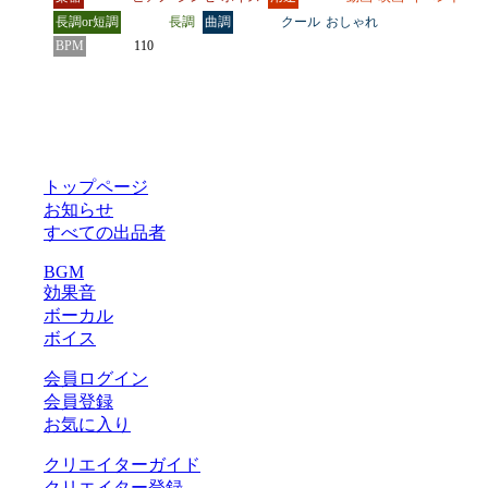
長調or短調
長調
曲調
クール
おしゃれ
BPM
110
トップページ
お知らせ
すべての出品者
BGM
効果音
ボーカル
ボイス
会員ログイン
会員登録
お気に入り
クリエイターガイド
クリエイター登録