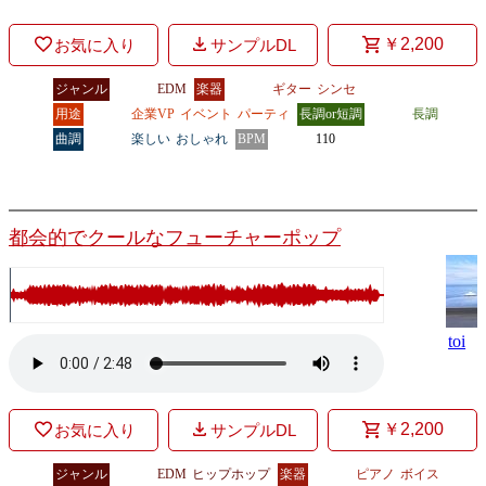
￥2,200
お気に入り
サンプルDL
ジャンル
EDM
楽器
ギター
シンセ
用途
企業VP
イベント
パーティ
長調or短調
長調
曲調
楽しい
おしゃれ
BPM
110
都会的でクールなフューチャーポップ
toi
￥2,200
お気に入り
サンプルDL
ジャンル
EDM
ヒップホップ
楽器
ピアノ
ボイス